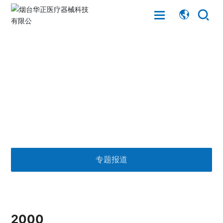
网站首页
专题报道
关于华正
首页
发展历程
产品展示
客户服务
专题报道
专题报道
职业发展
2000