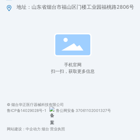
地址：山东省烟台市福山区门楼工业园福桃路2806号
手机官网
扫一扫，获取更多信息
© 烟台华正医疗器械科技有限公司
鲁ICP备14029028号-1
鲁公网安备 37061102001327号
网站建设：中企动力
烟台
营业执照