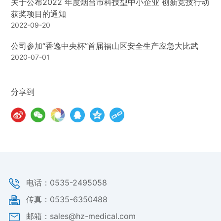
关于公布2022 年度烟台市科技型中小企业 创新竞技行动
获奖项目的通知
2022-09-20
公司参加“香逸中央杯”首届福山区安全生产应急大比武
2020-07-01
分享到
电话：0535-2495058
传真：0535-6350488
邮箱：sales@hz-medical.com